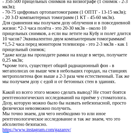
- 350-500 прицельных снимков на визиографе (1 снимок - 2-3
мкЗв);
- 70-75 цифровых ортопантомограмм (1 ОПТГ - 13-15 мкЗв);
- 20 3-D компьютерных томограмм (1 КТ - 45-60 мкЗв).
Для сравнения мы получаем дозу облучения и в повседневной
жизни: *2-3 часа полёта - это 20-30 мкЗв - около 10
прицельных снимков, а если вы летите на Кубу и полет длится
10 часов? Эквивалентно двум компьютерным томограммам!
*1,5-2 часа перед монитором телевизора - это 2-3 мкЗв - как 1
прицельный снимок;
*даже когда вы проходите рамки на входе в метро, получаете
0,25 мкЗв;
*кроме того, существует общий радиационный фон - в
мегаполисах он выше чем в небольших городах, на станциях
метрополитена фон выше а 2-3 раза чем естественный. Так же
мы получаем дозу с едой и от бетонных стен в зданиях.
Какой из всего этого можно сделать вывод? Не стоит боятся
рентгенологических исследований на приёме у стоматолога.
Дозу, которую можно было бы назвать небезопасной, просто
физически невозможно получить.
Мы точно знаем, для чего необходимо то или иное
рентгенологическое исследование и так же знаем, что это
абсолютно безопасно.
https://www.instagram.com/gazarov/