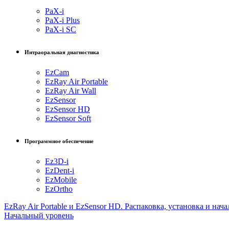
PaX-i
PaX-i Plus
PaX-i SC
Интраоральная диагностика
EzCam
EzRay Air Portable
EzRay Air Wall
EzSensor
EzSensor HD
EzSensor Soft
Программное обеспечение
Ez3D-i
EzDent-i
EzMobile
EzOrtho
EzRay Air Portable и EzSensor HD. Распаковка, установка и нач
Начальный уровень