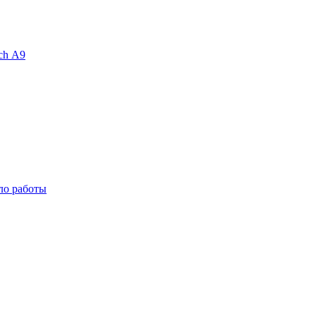
ch А9
ало работы