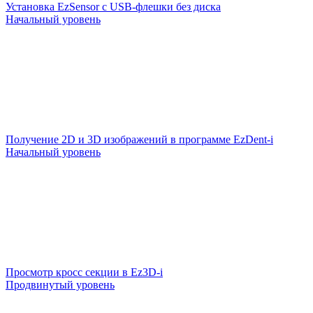
Установка EzSensor c USB-флешки без диска
Начальный уровень
Получение 2D и 3D изображений в программе EzDent-i
Начальный уровень
Просмотр кросс секции в Ez3D-i
Продвинутый уровень