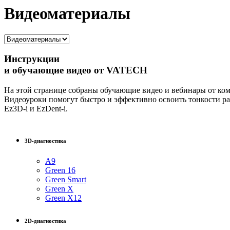
Видеоматериалы
Инструкции
и обучающие видео от VATECH
На этой странице собраны обучающие видео и вебинары от ком
Видеоуроки помогут быстро и эффективно освоить тонкости раб
Ez3D-i и EzDent-i.
3D-диагностика
A9
Green 16
Green Smart
Green X
Green X12
2D-диагностика