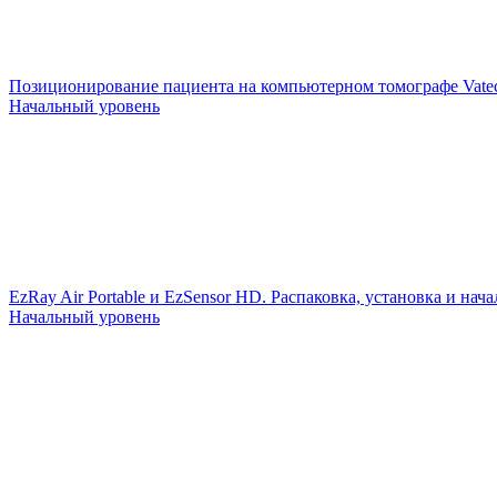
Позиционирование пациента на компьютерном томографе Vate
Начальный уровень
EzRay Air Portable и EzSensor HD. Распаковка, установка и нач
Начальный уровень